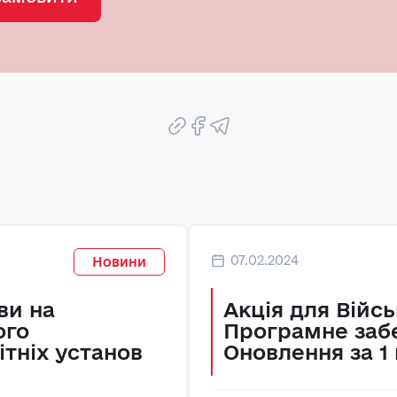
07.02.2024
Новини
ви на
Акція для Війс
ого
Програмне заб
ітніх установ
Оновлення за 1