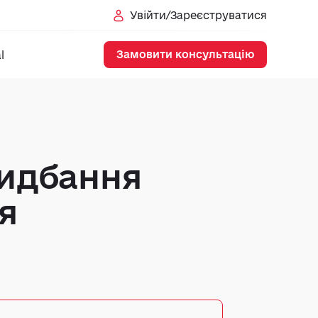
Увійти/Зареєструватися
Замовити консультацію
l
ридбання
я