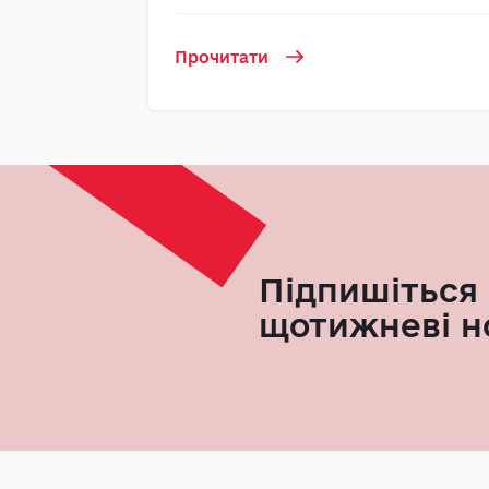
Прочитати
Підпишіться 
щотижневі н