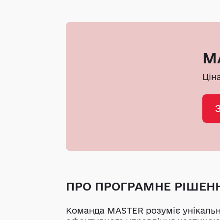
MA
Цін
ПРО ПРОГРАМНЕ РІШЕН
Команда MASTER розуміє унікальні