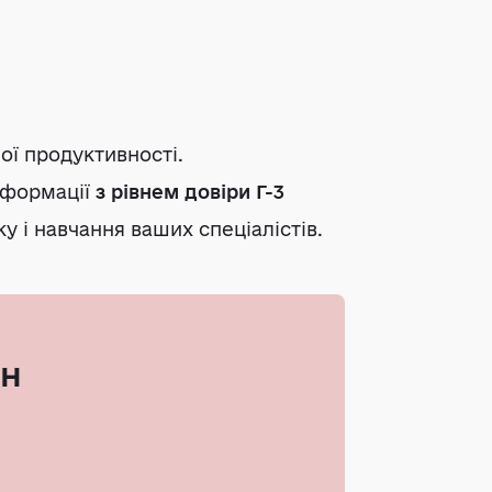
ї продуктивності.
інформації
з рівнем довіри Г-3
 і навчання ваших спеціалістів.
ин