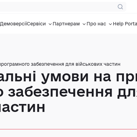
Демоверсії
Сервіси
Партнерам
Про нас
Help Porta
 програмного забезпечення для військових частин
іальні умови на п
 забезпечення дл
частин