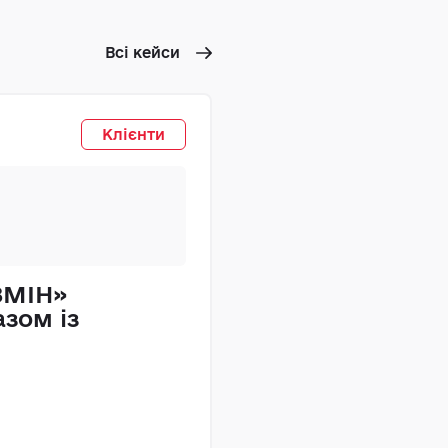
Всі кейси
ТОВ
Клієнти
ЗМІН»
«Прикарпатен
азом із
рішення MAST
бухгалтерсько