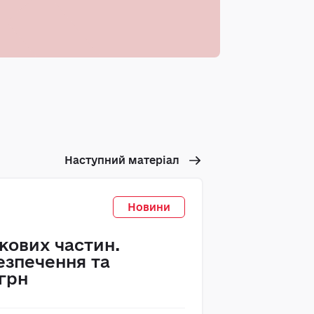
Наступний матеріал
Новини
ькових частин.
езпечення та
 грн