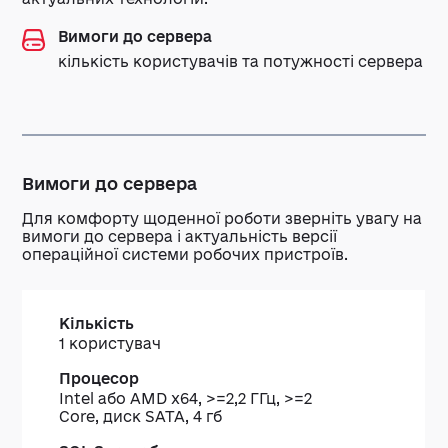
Вимоги до сервера
кількість користувачів та потужності сервера
Вимоги до сервера
Для комфорту щоденної роботи зверніть увагу на
вимоги до сервера і актуальність версії
операційної системи робочих пристроїв.
Кількість
Процесор
SQL
Web-
1 користувач
Server
клієнт
бази
RMD
даних
Intel або AMD x64, >=2,2 ГГц, >=2
Core, диск SATA, 4 гб