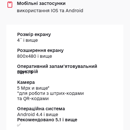
Мобільні застосунки
використання IOS та Android
Розмір
Розширення
Оперативний
Кам
4`` і вище
екрану
екрану
запам'ятовувальний
пристрій
800х480 і вище
від 1 Гб
5 Mpx и вище*
*для роботи з штрих-кодами
та QR-кодами
Android 4.4 і вище
Рекомендовано 5.1 і вище
✅