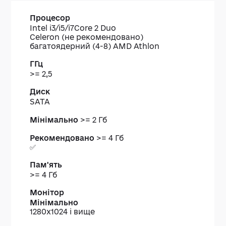
Процесор
ГГц
Диск
Пам'ять
Монітор
Редакц
Intel i3/i5/i7Core 2 Duo
Windo
Celeron (не рекомендовано)
багатоядерний (4-8) AMD Athlon
>= 2,5
SATA
Мінімально
>= 2 Гб
Рекомендовано
>= 4 Гб
✅
>= 4 Гб
Мінімально
1280х1024 і вище