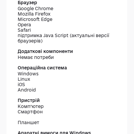
Браузер
Додаткові
Операційна
Пристрій
А
Google Chrome
компоненти
система
в
Mozilla Firefox
д
Microsoft Edge
W
Opera
Safari
підтримка Java Script (актуальні версії
браузерів)
Немає потреби
Windows
Linux
iOS
Android
Комп’ютер
Смартфон
Планшет