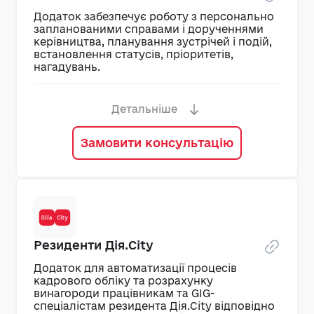
Додаток забезпечує роботу з персонально
запланованими справами і дорученнями
керівництва, планування зустрічей і подій,
встановлення статусів, пріоритетів,
нагадувань.
Додаток до програмного продукту
Детальніше
MASTER:Документообіг
MASTER:Робота з
довільними завданнями.
Замовити консультацію
ФУНКЦІОНАЛ
Робота з персонально запланованими
справами і дорученнями керівництва.
Планування зустрічей і подій.
Встановлення статусів, пріоритетів,
нагадувань.
Резиденти Дія.City
Додаток для автоматизації процесів
кадрового обліку та розрахунку
винагороди працівникам та GIG-
спеціалістам резидента Дія.City відповідно