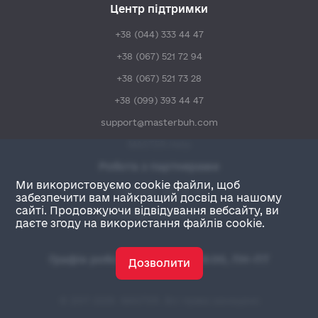
Центр підтримки
+38 (044) 333 44 47
+38 (067) 521 72 94
+38 (067) 521 73 28
+38 (099) 393 44 47
support@masterbuh.com
MASTER:Help
Робота з партнерами
Ми використовуємо cookie файли, щоб
+38 (044) 333 48 47
забезпечити вам найкращий досвід на нашому
сайті. Продовжуючи відвідування вебсайту, ви
partners@masterbuh.com
даєте згоду на використання файлів cookie.
Графік роботи: з 09:00 до 18:00, ПН-ПТ
Дозволити
© 2017-2026. MASTER. Всі права захищено