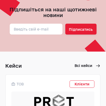
Підпишіться на наші щотижневі
новини
Підписатись
Кейси
Всі кейси
ТОВ
Клієнти