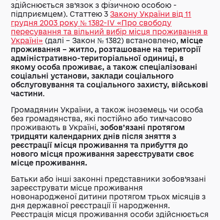
здійснюється зв’язок з фізичною особою -
підприємцем). Статтею 3
Закону України від 11
грудня 2003 року № 1382-IV «Про свободу
пересування та вільний вибір місця проживання в
Україні»
(далі – Закон № 1382) встановлено,
місце
проживання – житло, розташоване на території
адміністративно-територіальної одиниці, в
якому особа проживає, а також спеціалізовані
соціальні установи, заклади соціального
обслуговування та соціального захисту, військові
частини
.
Громадянин України, а також іноземець чи особа
без громадянства, які постійно або тимчасово
проживають в Україні,
зобов’язані протягом
тридцяти календарних днів після зняття з
реєстрації місця проживання та прибуття до
нового місця проживання зареєструвати своє
місце проживання.
Батьки або інші законні представники зобов’язані
зареєструвати місце проживання
новонародженої дитини протягом трьох місяців з
дня державної реєстрації її народження.
Реєстрація місця проживання особи здійснюється