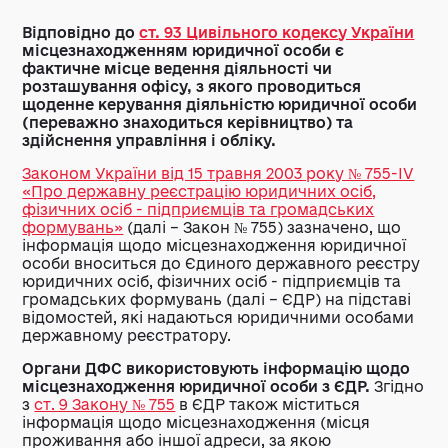
Відповідно до
ст. 93 Цивільного кодексу України
місцезнаходженням юридичної особи є
фактичне місце ведення діяльності чи
розташування офісу, з якого проводиться
щоденне керування діяльністю юридичної особи
(переважно знаходиться керівництво) та
здійснення управління і обліку.
Законом України від 15 травня 2003 року № 755-IV
«Про державну реєстрацію юридичних осіб,
фізичних осіб - підприємців та громадських
формувань»
(далі – Закон № 755) зазначено, що
інформація щодо місцезнаходження юридичної
особи вноситься до Єдиного державного реєстру
юридичних осіб, фізичних осіб - підприємців та
громадських формувань (далі – ЄДР) на підставі
відомостей, які надаються юридичними особами
державному реєстратору.
Органи ДФС використовують інформацію щодо
місцезнаходження юридичної особи з ЄДР.
Згідно
з
ст. 9 Закону № 755
в ЄДР також міститься
інформація щодо місцезнаходження (місця
проживання або іншої адреси, за якою