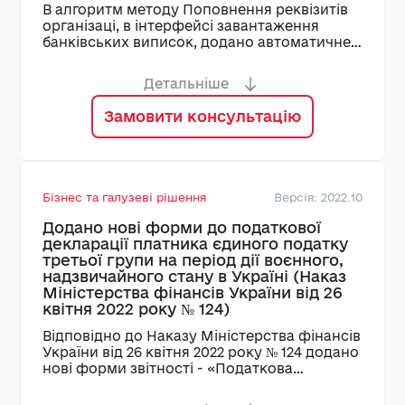
В алгоритм методу Поповнення реквізитів
організаці, в інтерфейсі завантаження
банківських виписок, додано автоматичне
заповнення ознаки Використовувати IBA"
при додаванні нових банківських
Детальніше
реквізитів.
Замовити консультацію
Бізнес та галузеві рішення
Версія: 2022.10
Додано нові форми до податкової
декларації платника єдиного податку
третьої групи на період дії воєнного,
надзвичайного стану в Україні (Наказ
Міністерства фінансів України від 26
квітня 2022 року № 124)
Відповідно до Наказу Міністерства фінансів
України від 26 квітня 2022 року № 124 додано
нові форми звітності - «Податкова
декларація платника єдиного податку
третьої групи на період дії військового,