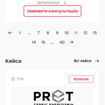
заповнення початкового залишку за
Детальніше
даними оборотно-сальдової відомості на
початок роботи
Замовити консультацію
1
...
7
8
9
10
11
12
13
14
15
...
40
Кейси
Всі кейси
ТОВ
Клієнти