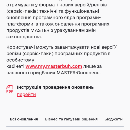
отримувати у форматі нових версій/релізів
(сервіс-паків) технічні та функціональні
оновлення програмного ядра програми-
платформи, а також оновлення програмних
продуктів MASTER з урахуванням змін
законодавства.
Користувачі можуть завантажувати нові версії/
релізи (сервіс-паки) програмних продуктів в
особистому
кабінеті
www.my.masterbuh.com
лише за
наявності придбаних MASTER:Оновлень.
Інструкція проведення оновлень
перейти
Всі оновлення
Бізнес та галузеві рішення
Бюджетні орг