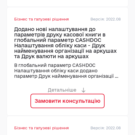
Бізнес та галузеві рішення
Версія: 2022.08
Додано нові налаштування до
параметрів друку касової книги в
глобальний параметр CASHDOC
Налаштування обліку каси - Друк
найменування організації на аркушах
та Друк валюти на аркушах
В глобальний параметр CASHDOC
Налаштування обліку каси додано
параметр Друк найменування організації на
аркушах, якщо відмітити даний чек-бокс, то
в першому рядку першого аркуша звіту
Детальніше
буде виведено найменування організації
(аналогічно найменуванню на титульному
Замовити консультацію
листі звіту). Якщо відмітити чек-бокс Друк
валюти на аркушах, то в першому рядку
першого аркуша звіту буде виведено
найменування валюти з довідника валют
(SKV)
Бізнес та галузеві рішення
Версія: 2022.08