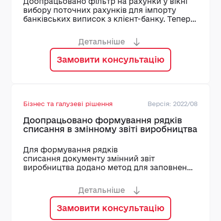
Доопрацьовано фільтр на рахунки у вікні
вибору поточних рахунків для імпорту
банківських виписок з клієнт-банку. Тепер
для вибору доступні тільки поточні
рахунки, які вказані для об’єкту обліку у
Детальніше
якому в даний момент працює користувач
Замовити консультацію
Бізнес та галузеві рішення
Версія: 2022/08
Доопрацьовано формування рядків
списання в змінному звіті виробництва
Для формування рядків
списання документу змінний звіт
виробництва додано метод для заповнення
рахунків і аналітик витрат з класифікатору
ресурсів
Детальніше
Замовити консультацію