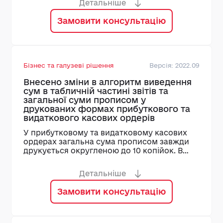
Детальніше
надзвичайного стану в Україні (ЮО)
(SINGLETAX3GRLE_DECLARATION)» та
Замовити консультацію
«Податкова декларація платника єдиного
податку третьої групи на період дії
військового, надзвичайного стану в Україні
(ФОП) (SINGLETAX3GRIE_DECLARATION)».
Дата початку дії – 01.04.2022. Налаштоване
Бізнес та галузеві рішення
Версія: 2022.09
вивантаження в XML файли за шаблонами
J0103203, J0132103 та F0103203, F0132103,
Внесено зміни в алгоритм виведення
F0132203.
сум в табличній частині звітів та
загальної суми прописом у
друкованих формах прибуткового та
видаткового касових ордерів
У прибутковому та видатковому касових
ордерах загальна сума прописом завжди
друкується округленою до 10 копійок. В
табличній частині звітів суми друкуються в
залежності від налаштувань глобального
Детальніше
параметра CASHDOC Налаштування обліку
каси чекбоксу поля Друкувати суми в
Замовити консультацію
табличній області з округленням