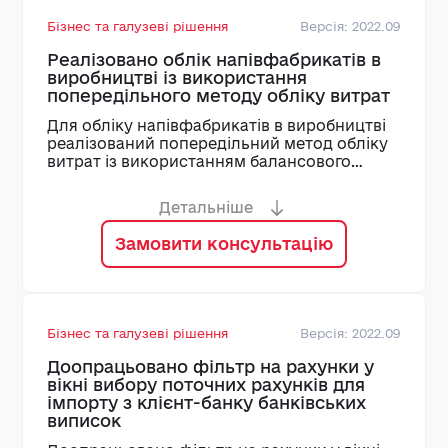
Бізнес та галузеві рішення
Версія: 2022.09
Реалізовано облік напівфабрикатів в
виробництві із використання
попередільного методу обліку витрат
Для обліку напівфабрикатів в виробництві
реалізований попередільний метод обліку
витрат із використанням балансового
матеріального рахунку 25 та деталізацією
за статтями витрат
Детальніше
Замовити консультацію
Бізнес та галузеві рішення
Версія: 2022.09
Доопрацьовано фільтр на рахунки у
вікні вибору поточних рахунків для
імпорту з клієнт-банку банківських
виписок