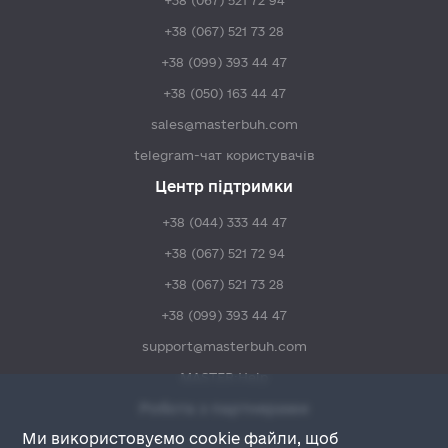
+38 (067) 521 73 28
+38 (099) 393 44 47
+38 (050) 163 44 47
sales@masterbuh.com
telegram-чат користувачів
Центр підтримки
+38 (044) 333 44 47
+38 (067) 521 72 94
+38 (067) 521 73 28
+38 (099) 393 44 47
support@masterbuh.com
MASTER:Help
Робота з партнерами
Ми використовуємо cookie файли, щоб
+38 (044) 333 48 47