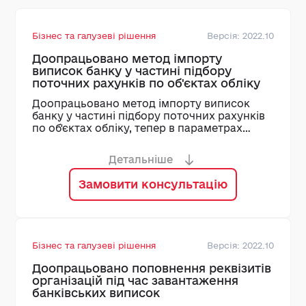
Бізнес та галузеві рішення
Версія: 2022.10
Доопрацьовано метод імпорту
виписок банку у частині підбору
поточних рахунків по об'єктах обліку
Доопрацьовано метод імпорту виписок
банку у частині підбору поточних рахунків
по об'єктах обліку, тепер в параметрах
виклику доступні поточні рахунки по
поточному об'єкту обліку.
Детальніше
Замовити консультацію
Бізнес та галузеві рішення
Версія: 2022.10
Доопрацьовано поповнення реквізитів
організацій під час завантаження
банківських виписок