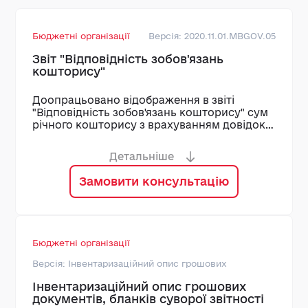
Бюджетні організації
Версія: 2020.11.01.MBGOV.05
Звіт "Відповідність зобов'язань
кошторису"
Доопрацьовано відображення в звіті
"Відповідність зобов'язань кошторису" сум
річного кошторису з врахуванням довідок
про зміни до кошторису, які зареєстровано
в системі за період звіту
Детальніше
Замовити консультацію
Бюджетні організації
Версія: Інвентаризаційний опис грошових
Інвентаризаційний опис грошових
документів, бланків суворої звітності