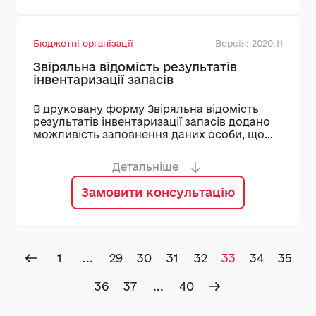
Бюджетні організації
Версія: 2020.11
Звіряльна відомість результатів
інвентаризації запасів
В друковану форму Звіряльна відомість
результатів інвентаризації запасів додано
можливість заповнення даних особи, що
перевірила внесені дані
Детальніше
Замовити консультацію
1
...
29
30
31
32
33
34
35
36
37
...
40