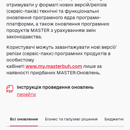
отримувати у форматі нових версій/релізів
(сервіс-паків) технічні та функціональні
оновлення програмного ядра програми-
платформи, а також оновлення програмних
продуктів MASTER з урахуванням змін
законодавства.
Користувачі можуть завантажувати нові версії/
релізи (сервіс-паки) програмних продуктів в
особистому
кабінеті
www.my.masterbuh.com
лише за
наявності придбаних MASTER:Оновлень.
Інструкція проведення оновлень
перейти
Всі оновлення
Бізнес та галузеві рішення
Бюджетні орг