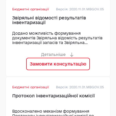
Бюджетні організації
Версія: 2020.11.01.MBGOV.05
Звіряльні відомості результатів
інвентаризації
Додано можливість формування
документів Звіряльна відомість результатів
інвентаризації запасів та Звіряльна
відомість результатів
інвентаризації необоротних активів за
Детальніше
потреби користувача по всім позиціям
інвентаризаційного опису або ж лише по
Замовити консультацію
тим рядкам документу, де відображено
розбіжності між фактичною наявність
цінностей та обліковими даними
Бюджетні організації
Версія: 2020.11.01.MBGOV.05
Протокол інвентаризаційної комісії
Вдосконалено механізм формування
Протоколу інвентаризаційної комісії по