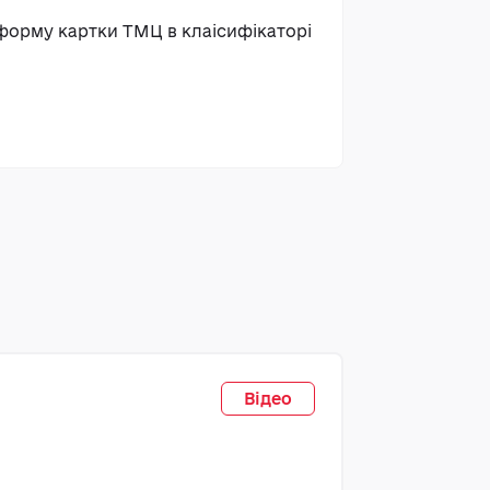
форму картки ТМЦ в клаісифікаторі
ТОВ
Клієнти
Відео