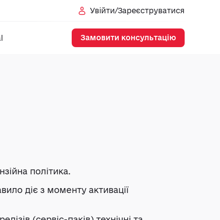
Увійти/Зареєструватися
Замовити консультацію
l
нзійна політика.
вило діє з моменту активації
ізів (сервіс-паків) технічні та