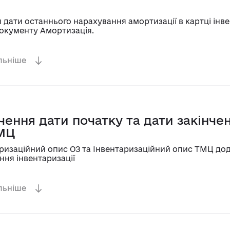
дати останнього нарахування амортизації в картці інв
документу Амортизація.
льніше
чення дати початку та дати закінч
ТМЦ
таризаційний опис ОЗ та Інвентаризаційний опис ТМЦ до
ння інвентаризації
льніше