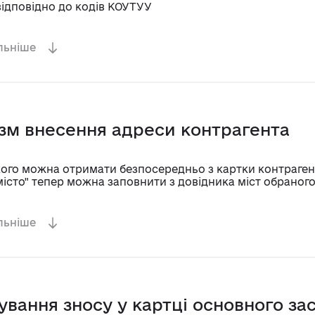
ідповідно до кодів КОУТУУ
льніше
зм внесення адреси контрагента
якого можна отримати безпосередньо з картки контраге
істо" тепер можна заповнити з довідника міст обраного
льніше
ування зносу у картці основного за