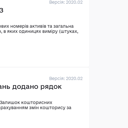
Версія: 2020.02
З
вих номерів активів та загальна
го, в яких одиницях виміру (штуках,
Версія: 2020.02
зань додано рядок
к «Залишок кошторисних
врахуванням змін кошторису за