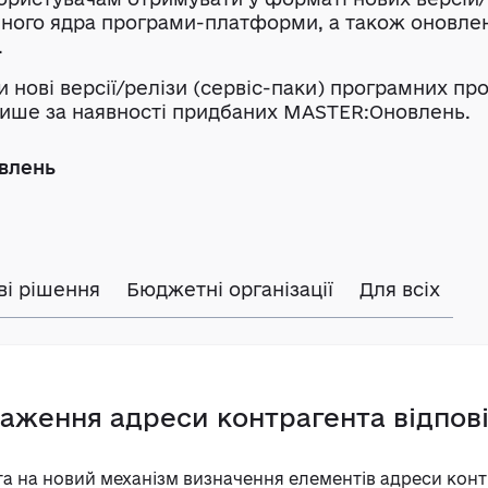
ного ядра програми-платформи, а також оновле
.
 нові версії/релізи (сервіс-паки) програмних пр
ише за наявності придбаних MASTER:Оновлень.
овлень
ві рішення
Бюджетні організації
Для всіх
аження адреси контрагента відпові
ата на новий механізм визначення елементів адреси ко