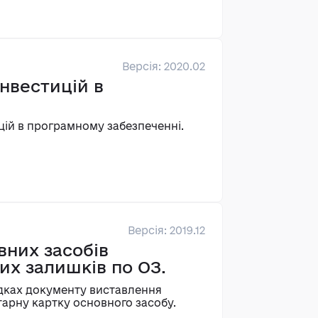
Версія: 2020.02
нвестицій в
ій в програмному забезпеченні.
Версія: 2019.12
вних засобів
их залишків по ОЗ.
ядках документу виставлення
тарну картку основного засобу.