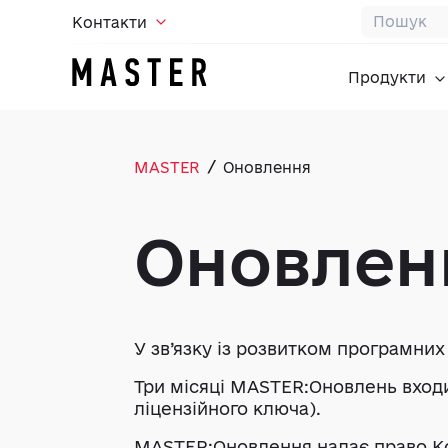
Контакти
Продукти
/
MASTER
Оновлення
Оновлен
У зв’язку із розвитком програмни
Три місяці MASTER:Оновлень входи
ліцензійного ключа).
MASTER:Оновлення надає право Кор