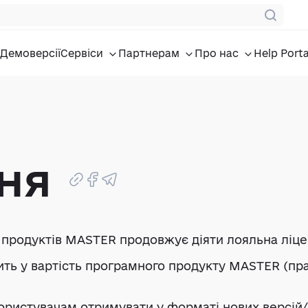
Демоверсії
Сервіси
Партнерам
Про нас
Help Porta
ня
х продуктів MASTER продовжує діяти лояльна ліце
ть у вартість програмного продукту MASTER (пра
истувачам отримувати у форматі нових версій/рел