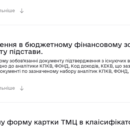
льніше
ення в бюджетному фінансовому зо
ту підстави.
му зобов'язанні документу підтвердження з існуючих в
ідно до аналітики КПКВ, ФОНД, Код доходів, КЕКВ, що за
окументі по зазначеному набору аналітик КПКВ, ФОНД, К
ле з сумою зобов'язання залишить не заповненим.
льніше
 форму картки ТМЦ в клаісифікато