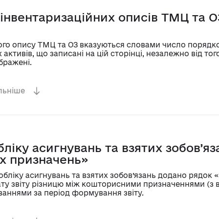
 інвентаризаційних описів ТМЦ та О
ного опису ТМЦ та ОЗ вказуються словами число порядко
 активів, що записані на цій сторінці, незалежно від то
бражені.
льніше
бліку асигнувань та взятих зобов’я
х призначень»
о обліку асигнувань та взятих зобов’язань додано рядо
ату звіту різницю між кошторисними призначеннями (з 
ваннями за період формування звіту.