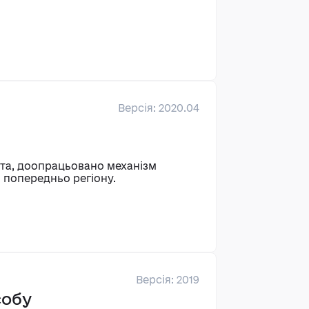
Версія: 2020.04
нта, доопрацьовано механізм
 попередньо регіону.
Версія: 2019
собу