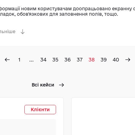
формації новим користувачам доопрацьовано екранну 
ладок, обов'язкових для заповнення полів, тощо.
льніше
1
...
34
35
36
37
38
39
40
Всі кейси
ТОВ
Клієнти