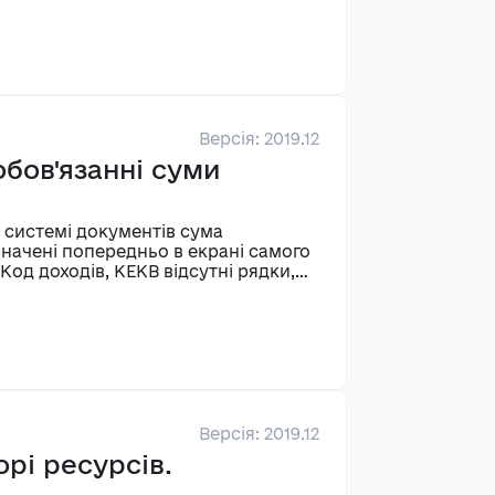
Версія: 2019.12
бов'язанні суми
 системі документів сума
значені попередньо в екрані самого
од доходів, КЕКВ відсутні рядки,
Версія: 2019.12
рі ресурсів.