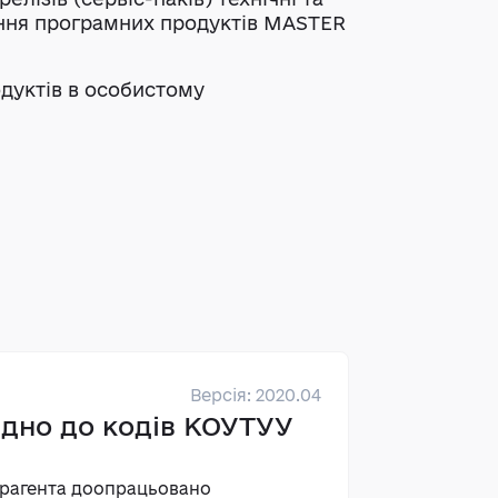
ння програмних продуктів MASTER
одуктів в особистому
Версія: 2020.04
дно до кодів КОУТУУ
нтрагента доопрацьовано