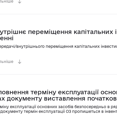
льніше
утрішнє переміщення капітальних і
енні
редачі/внутрішнього переміщення капітальних інвестиц
льніше
овнення терміну експлуатації осно
х документу виставлення початков
іну експлуатації основних засобів безпосередньо в р
 документу термін експлуатації ОЗ пропишеться в інвен