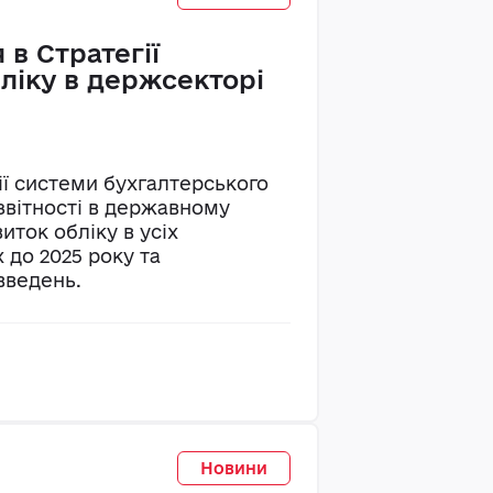
 в Стратегії
бліку в держсекторі
ії системи бухгалтерського
 звітності в державному
иток обліку в усіх
до 2025 року та
введень.
Новини