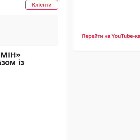
ТОВ
Клієнти
Перейти на YouTube-
ЗМІН»
«Прикарпатен
зом із
рішення MAST
бухгалтерсько
заміна 1С
Прочитати