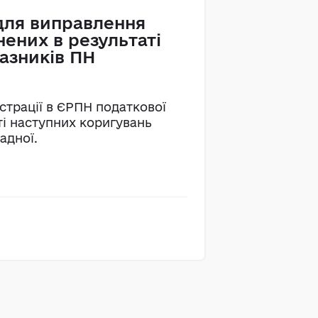
для виправлення
нених в результаті
азників ПН
єстрації в ЄРПН податкової
ті наступних коригувань
адної.