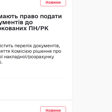
Новини
мають право подати
ументів до
окованих ПН/РК
істить перелік документів,
яття Комісією рішення про
ої накладної/розрахунку
і.
Новини