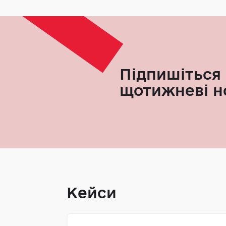
Підпишіться 
щотижневі н
Кейси