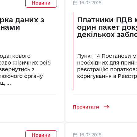
16.07.2018
Новини
ірка даних з
Платники ПДВ 
анами
один пакет док
декількох забл
одаткового
Пункт 14 Постанови м
раво фізичних осіб
необхідних для прийн
звернутись з
реєстрацію податков
люючого органу
коригування в Реєстр
 ...
Прочитати
16.07.2018
Новини