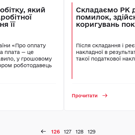
обітку, який
Складаємо РК 
аробітної
помилок, здійс
я її
коригувань пок
раїни «Про оплату
Після складання і ре
на плата — це
накладної в результа
авило, у грошовому
такої податкової накл
вором роботодавець
Прочитати
126
127
128
129