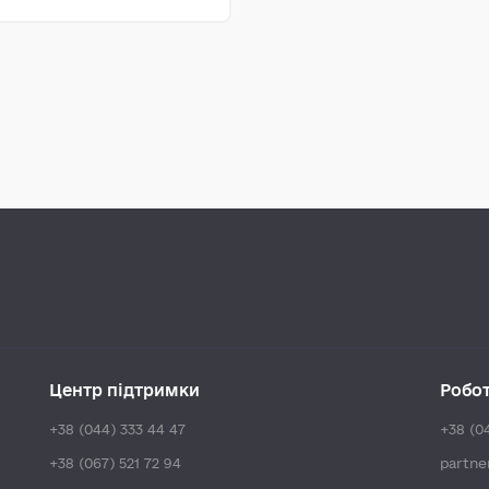
Центр підтримки
Робо
+38 (044) 333 44 47
+38 (0
+38 (067) 521 72 94
partn