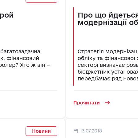
ерой
Про що йдеться
модернізації о
багатозадачна.
Стратегія модернізац
к, фінансовий
обліку та фінансової
ролер? Хто ж він –
секторі визначає розв
бюджетних установах 
передбачає ряд ново
Прочитати
13.07.2018
Новини