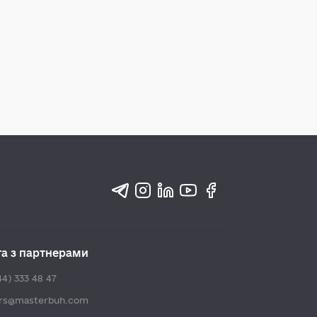
та з партнерами
44) 333 48 47
ers@masterbuh.com