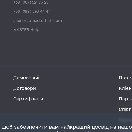
+38 (067) 521 73 28
+38 (099) 393 44 47
support@masterbuh.com
MASTER:Help
Демоверсії
Про 
Договори
Клієн
Сертифікати
Парт
Співп
Парт
 щоб забезпечити вам найкращий досвід на наш
Політ