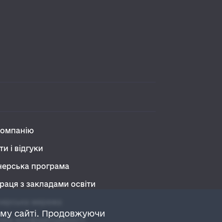
компанію
ти і відгуки
нерська програма
раця з закладами освіти
нерська мережа
ому сайті. Продовжуючи
ика конфіденційності