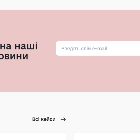
на наші
овини
Всі кейси