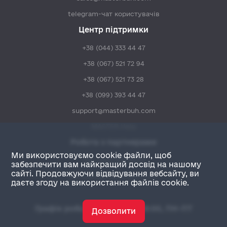
telegram-чат користувачів
Центр підтримки
+38 (044) 333 44 47
+38 (067) 521 72 94
+38 (067) 521 73 28
+38 (099) 393 44 47
support@masterbuh.com
MASTER:Help
Робота з партнерами
Ми використовуємо cookie файли, щоб
+38 (044) 333 48 47
забезпечити вам найкращий досвід на нашому
сайті. Продовжуючи відвідування вебсайту, ви
partners@masterbuh.com
даєте згоду на використання файлів cookie.
Графік роботи: з 09:00 до 18:00, ПН-ПТ
Дозволити