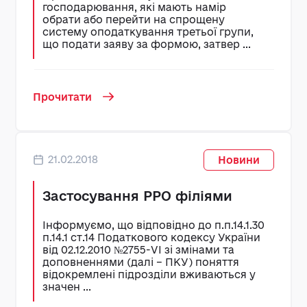
господарювання, які мають намір
обрати або перейти на спрощену
систему оподаткування третьої групи,
що подати заяву за формою, затвер ...
Прочитати
21.02.2018
Новини
Застосування РРО філіями
Інформуємо, що відповідно до п.п.14.1.30
п.14.1 ст.14 Податкового кодексу України
від 02.12.2010 №2755-VI зі змінами та
доповненнями (далі – ПКУ) поняття
відокремлені підрозділи вживаються у
значен ...