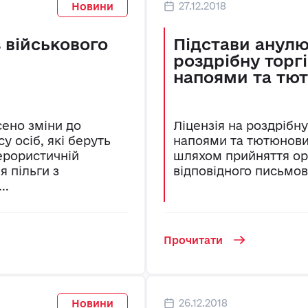
27.12.2018
Новини
з військового
Підстави анулю
роздрібну торг
напоями та тю
сено зміни до
Ліцензія на роздрібн
у осіб, які беруть
напоями та тютюнов
ерористичній
шляхом прийняття орг
я пільги з
відповідного письмо
..
Прочитати
26.12.2018
Новини