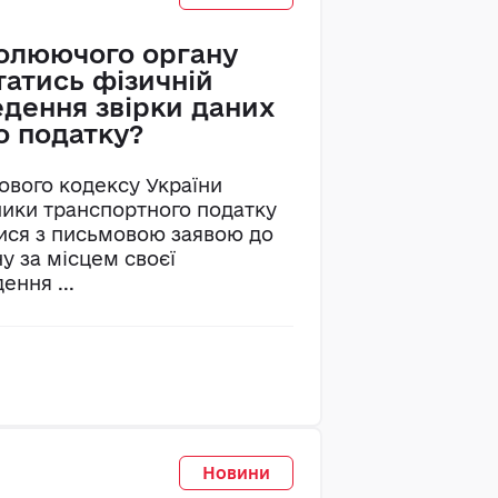
ролюючого органу
татись фізичній
едення звірки даних
о податку?
ового кодексу України
ники транспортного податку
ися з письмовою заявою до
у за місцем своєї
ення ...
Новини