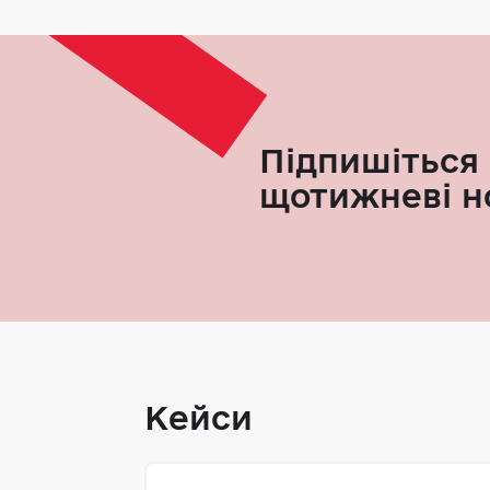
Підпишіться 
щотижневі н
Кейси