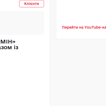
ТОВ
Клієнти
Перейти на YouTube-
ЗМІН»
«Прикарпатен
зом із
рішення MAST
бухгалтерсько
заміна 1С
Прочитати