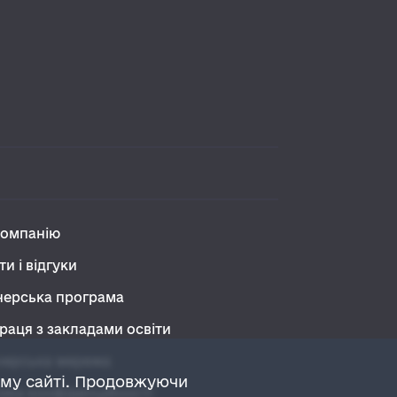
компанію
ти і відгуки
нерська програма
раця з закладами освіти
нерська мережа
ому сайті. Продовжуючи
ика конфіденційності