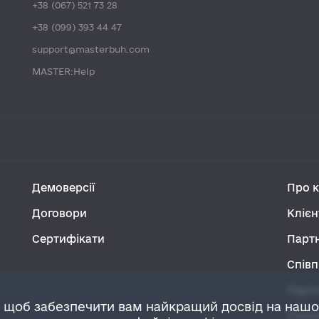
+38 (067) 521 73 28
+38 (099) 393 44 47
support@masterbuh.com
MASTER:Help
Демоверсії
Про 
Договори
Клієн
Сертифікати
Парт
Співп
Парт
 щоб забезпечити вам найкращий досвід на наш
Політ