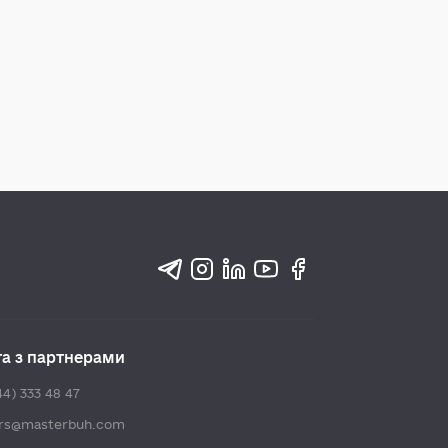
та з партнерами
44) 333 48 47
ers@masterbuh.com