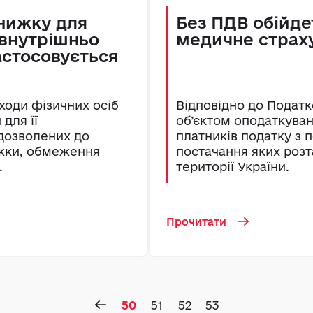
знижку для
Без ПДВ обійде
 внутрішньо
медичне страху
астосовується
ходи фізичних осіб
Відповідно до Податк
для її
об’єктом оподаткуван
 дозволених до
платників податку з 
ижки, обмеження
постачання яких роз
.
території України.
Прочитати
50
51
52
53