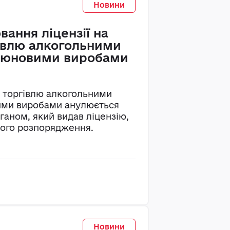
Новини
вання ліцензії на
івлю алкогольними
тюновими виробами
у торгівлю алкогольними
ими виробами анулюється
аном, який видав ліцензію,
вого розпорядження.
Новини