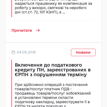
надається працівнику як компенсація за
роботу у вихідні, святкові та неробочі
дні (ст.ст. 72, 107 КЗпП), а ...
Прочитати
04.06.2018
Новини
Включення до податкового
кредиту ПН, зареєстрованих в
ЄРПН з порушенням терміну
При здійсненні операцій з постачання
товарів/послуг платник ПДВ -
продавець товарів/послуг зобов'язаний
в установлені терміни скласти
податкову накладну, зареєструвати її в
ЄРПН та надати покупцю з ...