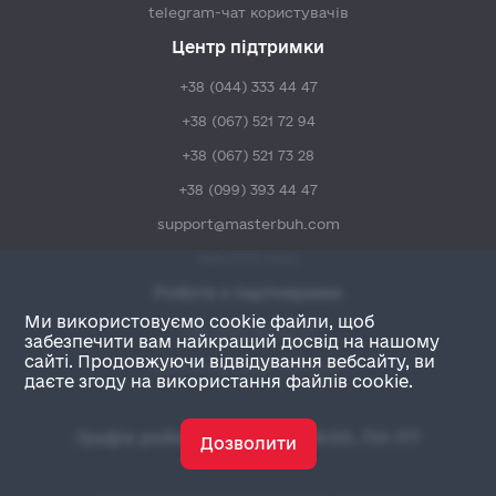
telegram-чат користувачів
Центр підтримки
+38 (044) 333 44 47
+38 (067) 521 72 94
+38 (067) 521 73 28
+38 (099) 393 44 47
support@masterbuh.com
MASTER:Help
Робота з партнерами
Ми використовуємо cookie файли, щоб
+38 (044) 333 48 47
забезпечити вам найкращий досвід на нашому
сайті. Продовжуючи відвідування вебсайту, ви
partners@masterbuh.com
даєте згоду на використання файлів cookie.
Графік роботи: з 09:00 до 18:00, ПН-ПТ
Дозволити