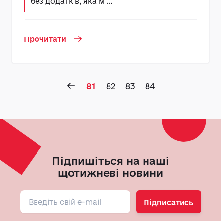
без додатків, яка м ...
Прочитати
81
82
83
84
Підпишіться на наші
щотижневі новини
Підписатись