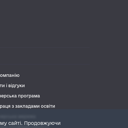
компанію
ти і відгуки
нерська програма
раця з закладами освіти
нерська мережа
ому сайті. Продовжуючи
ика конфіденційності