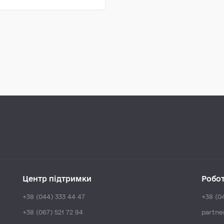
Центр підтримки
Робо
+38 (044) 333 44 47
+38 (0
+38 (067) 521 72 94
partn