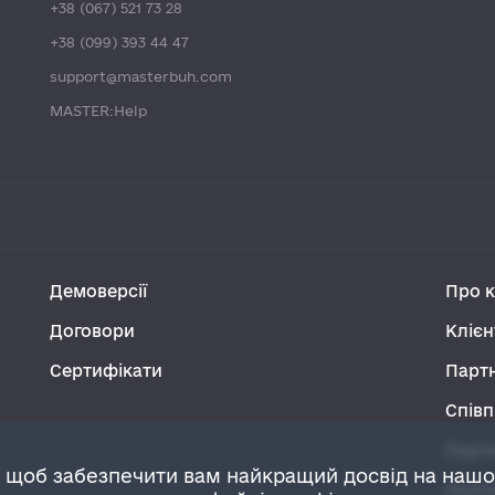
+38 (067) 521 73 28
+38 (099) 393 44 47
support@masterbuh.com
MASTER:Help
Демоверсії
Про 
Договори
Клієн
Сертифікати
Парт
Співп
Парт
 щоб забезпечити вам найкращий досвід на наш
Політ