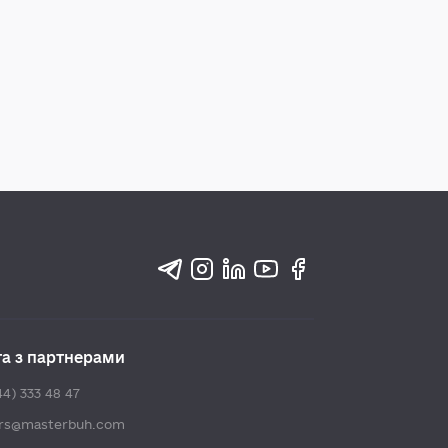
та з партнерами
44) 333 48 47
ers@masterbuh.com