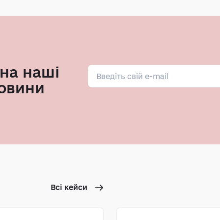
на наші
овини
Всі кейси