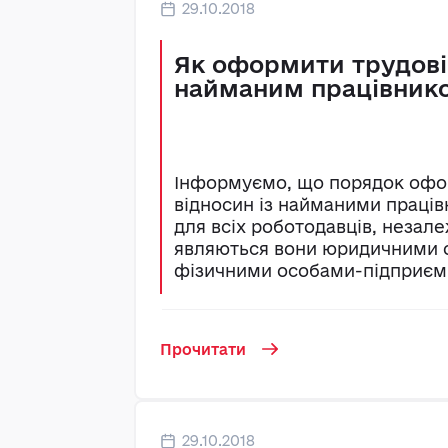
29.10.2018
Як оформити трудові
найманим працівник
Інформуємо, що порядок офо
відносин із найманими праці
для всіх роботодавців, незале
являються вони юридичними 
фізичними особами-підприємц
Прочитати
29.10.2018