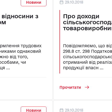
29.10.2018
Новини
 відносини з
Про доходи
ом
сільськогоспод
товаровиробни
рмлення трудових
Повідомляємо, що відп
вниками однаковий
298.8 ст. 298 Податко
жно від того,
сільськогосподарськ
особами, чи
отриманий від реаліз
я ...
продукції власн ...
Прочитати
29.10.2018
Новини