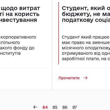
 щодо витрат
Cтудент, який 
і на користь
бюджету, не ма
інвестування
податкову соці
 корпоративного
Студент який працює 
пільного
має право на зменше
такого фонду до
місячного оподаткову
нститутів
отримуваного від одн
заробітної плати, на с
Прочитати
84
85
86
87