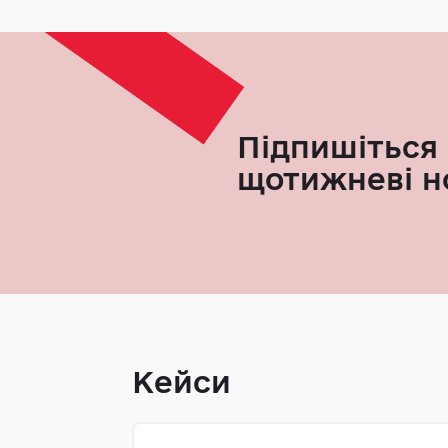
Підпишіться 
щотижневі н
Кейси