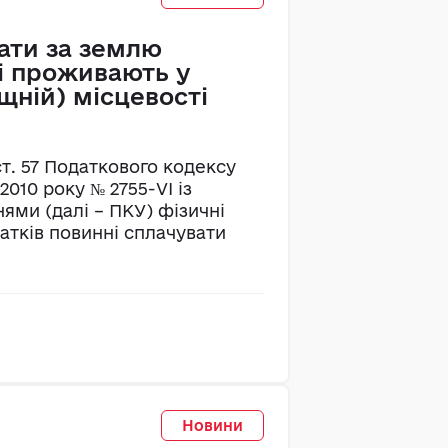
ати за землю
і проживають у
щній) місцевості
 ст. 57 Податкового кодексу
2010 року № 2755-VI із
ями (далі – ПКУ) фізичні
атків повинні сплачувати
Новини