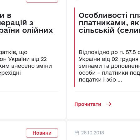
и в
Особливості пл
ерацій з
платниками, як
раїни олійних
сільській (сели
датків, що
Відповідно до п. 57.5
он України від 22
України від 02 грудня 
 яким внесено зміни
змінами та доповненн
ерехідні
особи – платники под
податки і збо ...
Прочитати
26.10.2018
Новини