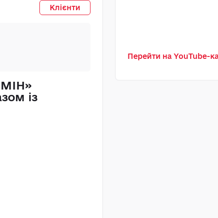
ТОВ
Клієнти
Перейти на YouTube-
ЗМІН»
«Прикарпатен
зом із
рішення MAST
бухгалтерсько
заміна 1С
Прочитати