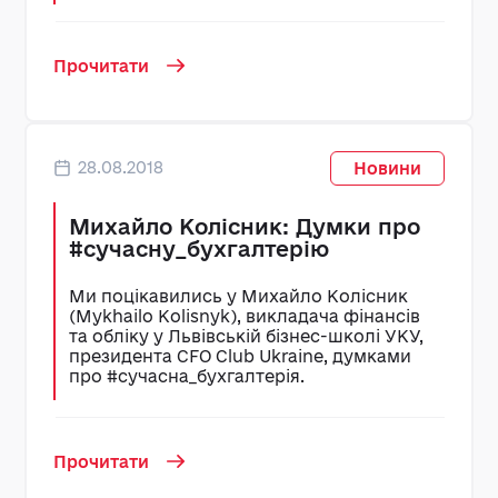
Прочитати
28.08.2018
Новини
Михайло Колісник: Думки про
#сучасну_бухгалтерію
Ми поцікавились у Михайло Колісник
(Mykhailo Kolisnyk), викладача фінансів
та обліку у Львівській бізнес-школі УКУ,
президента CFO Club Ukraine, думками
про #сучасна_бухгалтерія.
Прочитати