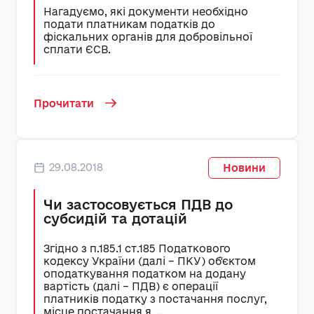
Нагадуємо, які документи необхідно
подати платникам податків до
фіскальних органів для добровільної
сплати ЄСВ.
Прочитати
29.08.2018
Новини
Чи застосовується ПДВ до
субсидій та дотацій
Згідно з п.185.1 ст.185 Податкового
кодексу України (далі – ПКУ) об'єктом
оподаткування податком на додану
вартість (далі – ПДВ) є операції
платників податку з постачання послуг,
місце постачання я ...