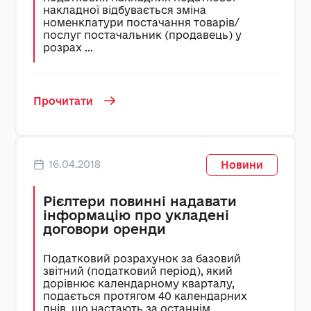
накладної відбувається зміна
номенклатури постачання товарів/
послуг постачальник (продавець) у
розрах ...
Прочитати
16.04.2018
Новини
Рієлтери повинні надавати
інформацію про укладені
договори оренди
Податковий розрахунок за базовий
звітний (податковий період), який
дорівнює календарному кварталу,
подається протягом 40 календарних
днів, що настають за останнім