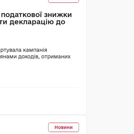
 податкової знижки
ти декларацію до
тартувала кампанія
янами доходів, отриманих
Новини