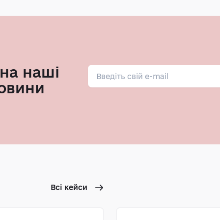
на наші
овини
Всі кейси