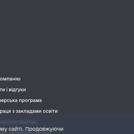
компанію
ти і відгуки
нерська програма
раця з закладами освіти
нерська мережа
ому сайті. Продовжуючи
ика конфіденційності