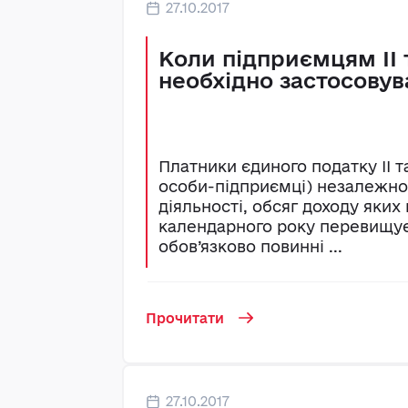
27.10.2017
Коли підприємцям ІІ т
необхідно застосовув
Платники єдиного податку ІІ та 
особи-підприємці) незалежно 
діяльності, обсяг доходу яких
календарного року перевищує 
обов’язково повинні ...
Прочитати
27.10.2017