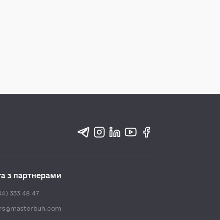
та з партнерами
44) 333 48 47
ers@masterbuh.com