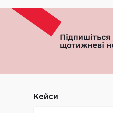
Підпишіться 
щотижневі н
Кейси