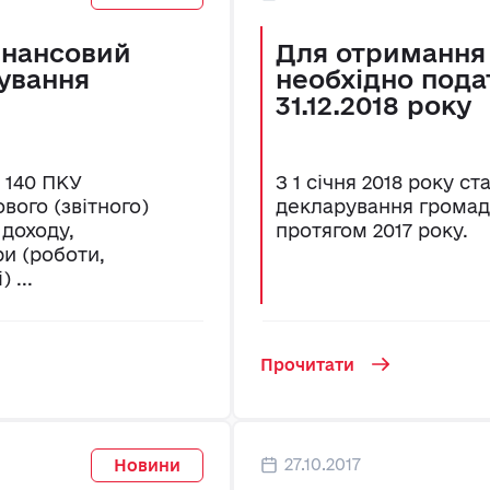
інансовий
Для отримання
ування
необхідно пода
31.12.2018 року
т. 140 ПКУ
З 1 січня 2018 року с
вого (звітного)
декларування громад
 доходу,
протягом 2017 року.
ри (роботи,
 ...
Прочитати
27.10.2017
Новини