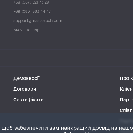
+38 (067) 521 73 28
+38 (099) 393 44 47
support@masterbuh.com
MASTER:Help
Демоверсії
Про 
Договори
Клієн
Сертифікати
Парт
Співп
Парт
 щоб забезпечити вам найкращий досвід на наш
Політ