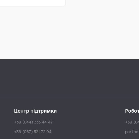
Центр підтримки
Робо
+38 (044) 333 44 47
+38 (0
+38 (067) 521 72 94
partn