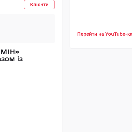
ТОВ
Клієнти
Перейти на YouTube-
ЗМІН»
«Прикарпатен
зом із
рішення MAST
бухгалтерсько
заміна 1С
Прочитати