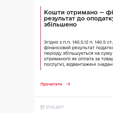
Кошти отримано — ф
результат до оподатк
збільшено
Згідно з п.п. 140.5.12 п. 140.5 с
фінансовий результат податко
періоду збільшується на суму
отриманого як оплата за това
послуги), відвантажені (надані)
Прочитати
27.10.2017