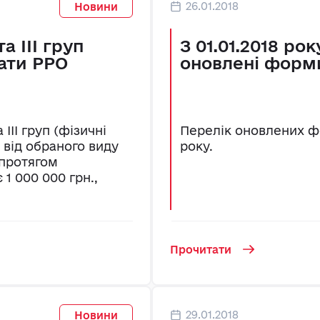
26.01.2018
Новини
а ІІІ груп
З 01.01.2018 ро
ати РРО
оновлені форми
ІІІ груп (фізичні
Перелік оновлених фор
від обраного виду
року.
 протягом
1 000 000 грн.,
Прочитати
29.01.2018
Новини