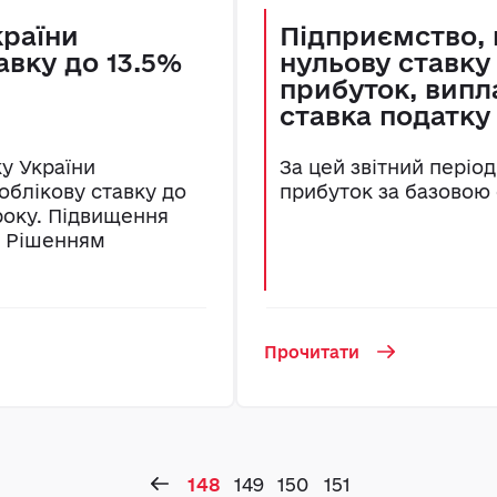
країни
Підприємство, 
авку до 13.5%
нульову ставку
прибуток, випл
ставка податку
у України
За цей звітний періо
облікову ставку до
прибуток за базовою 
 року. Підвищення
о Рішенням
Прочитати
148
149
150
151