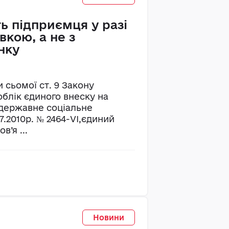
ть підприємця у разі
вкою, а не з
нку
 сьомої ст. 9 Закону
облік єдиного внеску на
 державне соціальне
7.2010р. № 2464-VI,єдиний
в’я ...
Новини