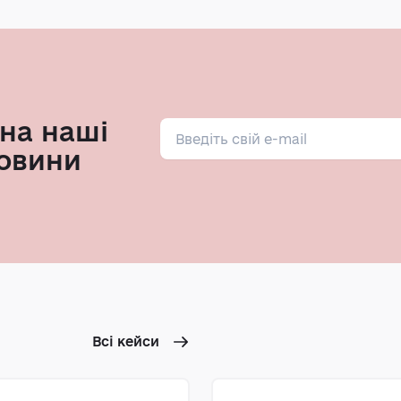
на наші
овини
Всі кейси