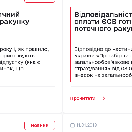
тичний
Відповідальніс
зрахунку
сплати ЄСВ готі
поточного раху
оку і, як правило,
Відповідно до частини
икористовують
України «Про збір та 
ідпустку (яка є
загальнообов’язкове
чинок, що
страхування» від 08.0
внесок на загальнообо
Прочитати
11.01.2018
Новини