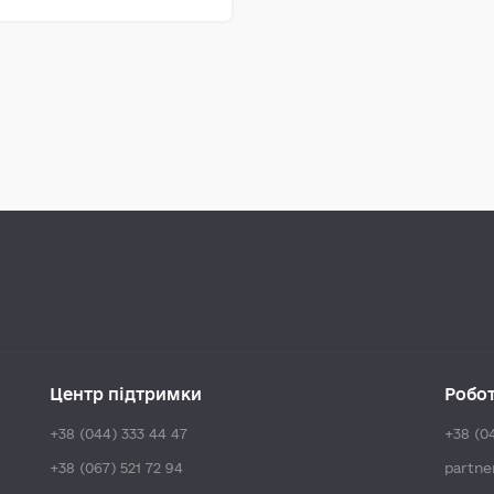
Центр підтримки
Робо
+38 (044) 333 44 47
+38 (0
+38 (067) 521 72 94
partn