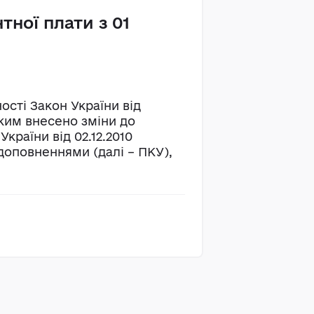
тної плати з 01
ності Закон України від
 яким внесено зміни до
країни від 02.12.2010
 доповненнями (далі – ПКУ),