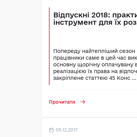
Відпускні 2018: прак
інструмент для їх ро
Попереду найтепліший сезон р
працівники саме в цей час в
основну щорічну оплачувану в
реалізацією їх права на відпо
закріплене статтею 45 Конс ...
Прочитати
05.12.2017