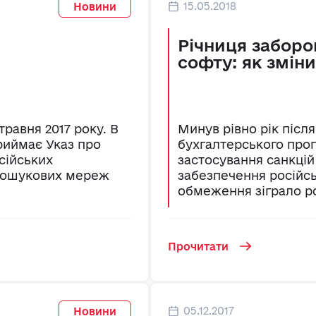
15.05.2018
Новини
Річниця заборо
софту: як змін
травня 2017 року. В
Минув рівно рік після
риймає Указ про
бухгалтерського прог
сійських
застосування санкці
 пошукових мереж
забезпечення російсь
обмеження зіграло ро
Прочитати
05.12.2017
Новини