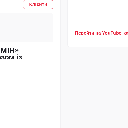
ТОВ
Клієнти
Перейти на YouTube-
ЗМІН»
«Прикарпатен
зом із
рішення MAST
бухгалтерсько
заміна 1С
Прочитати