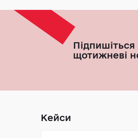
Підпишіться 
щотижневі н
Кейси