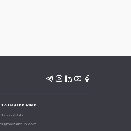
та з партнерами
44) 333 48 47
ers@masterbuh.com