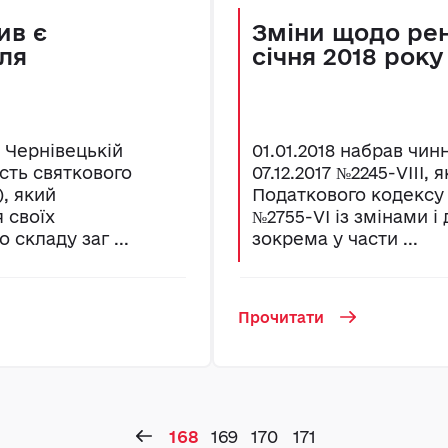
ив є
Зміни щодо рен
ля
січня 2018 року
 Чернівецькій
01.01.2018 набрав чин
сть святкового
07.12.2017 №2245-VIII,
, який
Податкового кодексу У
 своїх
№2755-VІ із змінами і
 складу заг ...
зокрема у части ...
Прочитати
168
169
170
171