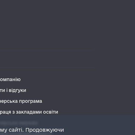
компанію
ти і відгуки
нерська програма
раця з закладами освіти
нерська мережа
ому сайті. Продовжуючи
ика конфіденційності