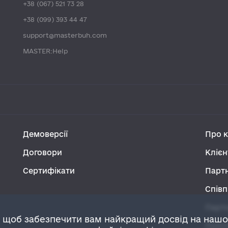
+38 (067) 521 73 28
+38 (099) 393 44 47
support@masterbuh.com
MASTER:Help
Демоверсії
Про 
Договори
Клієн
Сертифікати
Парт
Співп
Парт
 щоб забезпечити вам найкращий досвід на наш
Політ