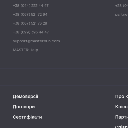
+38 (044) 333 44 47
+38 (0
+38 (067) 521 72 94
partn
+38 (067) 521 73 28
+38 (099) 393 44 47
support@masterbuh.com
MASTER:Help
Демоверсії
Про 
Договори
Клієн
Сертифікати
Парт
Співп