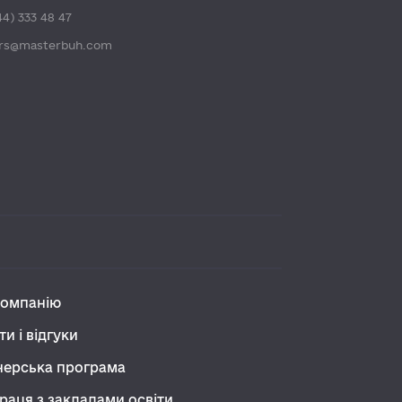
44) 333 48 47
ers@masterbuh.com
компанію
ти і відгуки
нерська програма
раця з закладами освіти