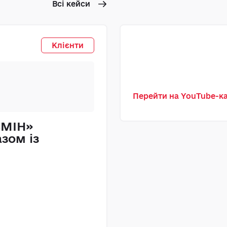
Всі кейси
ТОВ
Клієнти
Перейти на YouTube-
ЗМІН»
«Прикарпатен
зом із
рішення MAST
бухгалтерсько
заміна 1С